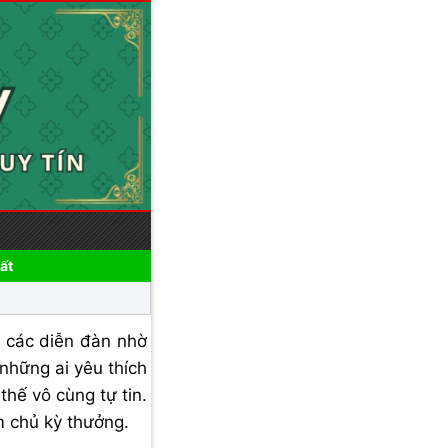
ất
n các diễn đàn nhờ
 những ai yêu thích
hế vô cùng tự tin.
m chủ kỳ thưởng.