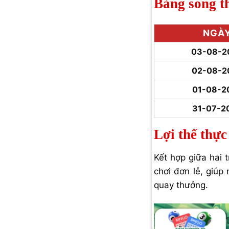
Bảng song t
NGÀ
03-08-2
02-08-2
01-08-2
31-07-2
Lợi thế thực
Kết hợp giữa hai 
chơi đơn lẻ, giúp
quay thưởng.