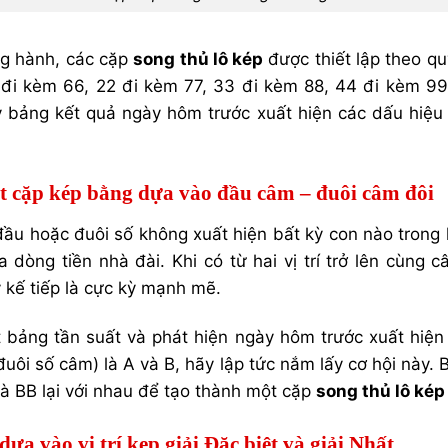
ng hành, các cặp
song thủ lô kép
được thiết lập theo qu
 đi kèm 66, 22 đi kèm 77, 33 đi kèm 88, 44 đi kèm 99
 bảng kết quả ngày hôm trước xuất hiện các dấu hiệu
t cặp kép bằng dựa vào đầu câm – đuôi câm đôi
ầu hoặc đuôi số không xuất hiện bất kỳ con nào trong
 dòng tiền nhà đài. Khi có từ hai vị trí trở lên cùng 
 kế tiếp là cực kỳ mạnh mẽ.
bảng tần suất và phát hiện ngày hôm trước xuất hiện
uôi số câm) là A và B, hãy lập tức nắm lấy cơ hội này.
à BB lại với nhau để tạo thành một cặp
song thủ lô ké
dựa vào vị trí kẹp giải Đặc biệt và giải Nhất