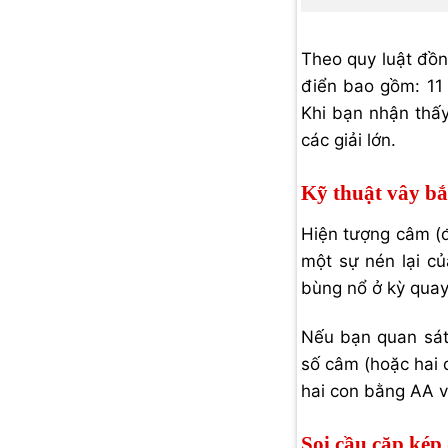
Theo quy luật đồ
điển bao gồm: 11
Khi bạn nhận thấy
các giải lớn.
Kỹ thuật vây bắ
Hiện tượng câm (đ
một sự nén lại của
bùng nổ ở kỳ quay
Nếu bạn quan sát 
số câm (hoặc hai đ
hai con bằng AA v
Soi cầu cặp kép 