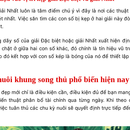
iải Nhất luôn là tâm điểm chú ý vì đây là nơi các thuậ
ét nhất. Việc săn tìm các con số bị kẹp ở hai giải này đò
t.
g dãy số của giải Đặc biệt hoặc giải Nhất xuất hiện đị
chặt ở giữa hai con số khác, đó chính là tín hiệu vũ t
p đó kết hợp với con số kép là bóng của nó để thiết lập
nuôi khung song thủ phổ biến hiện nay
đẹp mới chỉ là điều kiện cần, điều kiện đủ để bạn man
hiến thuật phân bổ tài chính qua từng ngày. Khi the
việc tuân thủ các chu kỳ nuôi sẽ quyết định trực tiếp đ