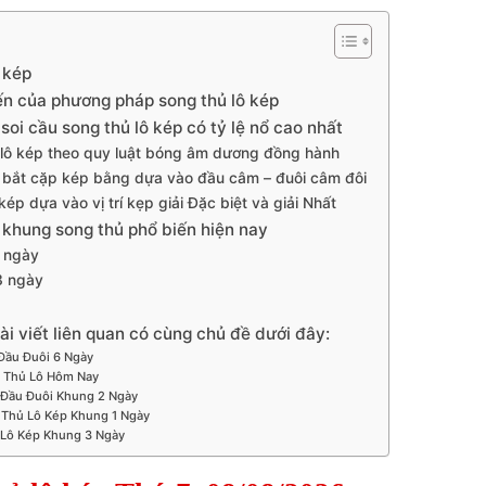
 kép
iến của phương pháp song thủ lô kép
soi cầu song thủ lô kép có tỷ lệ nổ cao nhất
 lô kép theo quy luật bóng âm dương đồng hành
y bắt cặp kép bằng dựa vào đầu câm – đuôi câm đôi
kép dựa vào vị trí kẹp giải Đặc biệt và giải Nhất
 khung song thủ phổ biến hiện nay
 ngày
3 ngày
i viết liên quan có cùng chủ đề dưới đây:
Đầu Đuôi 6 Ngày
 Thủ Lô Hôm Nay
 Đầu Đuôi Khung 2 Ngày
 Thủ Lô Kép Khung 1 Ngày
 Lô Kép Khung 3 Ngày