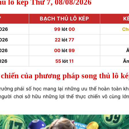
hủ lô kép
Thứ 7, 08/08/2026
Y
BẠCH THỦ LÔ KÉP
K
026
99
lót
00
Ch
026
22
lót
77
026
00
lót
99
Ă
026
55
lót
11
Ăn
 chiến của phương pháp song thủ lô k
trường phái số học mang lại những ưu thế hoàn toàn khá
 người chơi sở hữu những lợi thế thực chiến vô cùng lớn