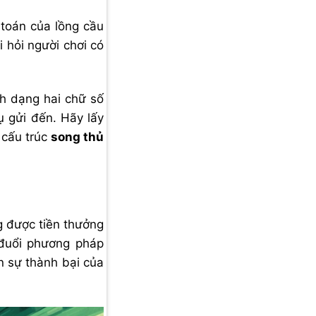
t toán của lồng cầu
i hỏi người chơi có
nh dạng hai chữ số
rụ gửi đến. Hãy lấy
 cấu trúc
song thủ
g được tiền thưởng
o đuổi phương pháp
ến sự thành bại của