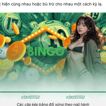
 hiện cùng nhau hoặc bù trừ cho nhau một cách kỳ lạ.
Các cặp kép bằng đối xứng theo ngũ hành