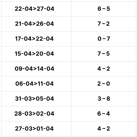
22-04>27-04
6 – 5
21-04>26-04
7 – 2
17-04>22-04
0 – 7
15-04>20-04
7 – 5
09-04>14-04
4 – 2
06-04>11-04
2 – 0
31-03>05-04
3 – 8
28-03>02-04
6 – 4
27-03>01-04
4 – 2