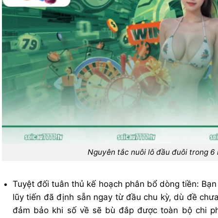
Nguyên tắc nuôi lô đầu đuôi trong 6
Tuyệt đối tuân thủ kế hoạch phân bổ dòng tiền: Bạn p
lũy tiến đã định sẵn ngay từ đầu chu kỳ, dù đề chư
đảm bảo khi số về sẽ bù đắp được toàn bộ chi phí