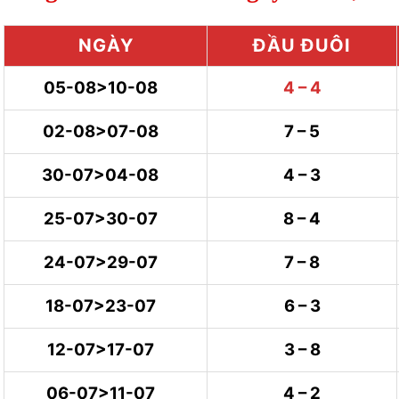
NGÀY
ĐẦU ĐUÔI
05-08>10-08
4 – 4
02-08>07-08
7 – 5
30-07>04-08
4 – 3
25-07>30-07
8 – 4
24-07>29-07
7 – 8
18-07>23-07
6 – 3
12-07>17-07
3 – 8
06-07>11-07
4 – 2