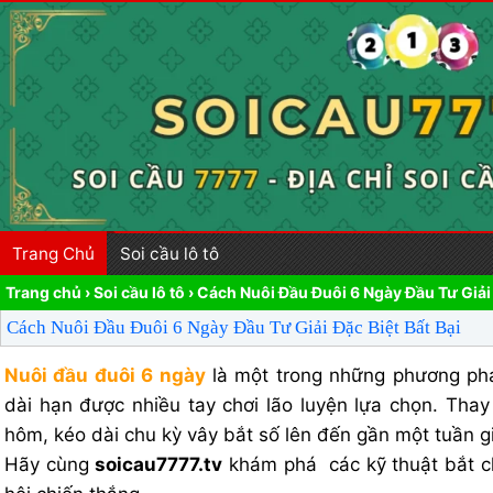
Bỏ
qua
nội
dung
Trang Chủ
Soi cầu lô tô
Trang chủ
›
Soi cầu lô tô
›
Cách Nuôi Đầu Đuôi 6 Ngày Đầu Tư Giải 
Cách Nuôi Đầu Đuôi 6 Ngày Đầu Tư Giải Đặc Biệt Bất Bại
Nuôi đầu đuôi 6 ngày
là một trong những phương phá
dài hạn được nhiều tay chơi lão luyện lựa chọn. Tha
hôm, kéo dài chu kỳ vây bắt số lên đến gần một tuần g
Hãy cùng
soicau7777.tv
khám phá các kỹ thuật bắt ch