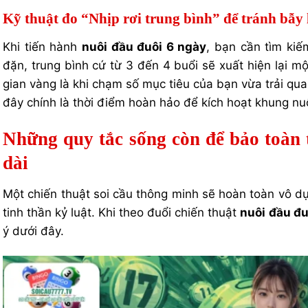
Kỹ thuật đo “Nhịp rơi trung bình” để tránh bẫy 
Khi tiến hành
nuôi đầu đuôi 6 ngày
, bạn cần tìm ki
đặn, trung bình cứ từ 3 đến 4 buổi sẽ xuất hiện lại một
gian vàng là khi chạm số mục tiêu của bạn vừa trải qua 
đây chính là thời điểm hoàn hảo để kích hoạt khung nu
Những quy tắc sống còn để bảo toàn 
dài
Một chiến thuật soi cầu thông minh sẽ hoàn toàn vô d
tinh thần kỷ luật. Khi theo đuổi chiến thuật
nuôi đầu đu
ý dưới đây.