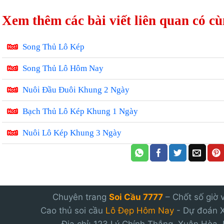
Xem thêm các bài viết liên quan có c
Song Thủ Lô Kép
Song Thủ Lô Hôm Nay
Nuôi Đầu Đuôi Khung 2 Ngày
Bạch Thủ Lô Kép Khung 1 Ngày
Nuôi Lô Kép Khung 3 Ngày
Chuyên trang
Soi Cầu 7777
– Chốt số giờ 
Cao thủ soi cầu
Lô Đẹp Hôm Nay
- Dự đoán X