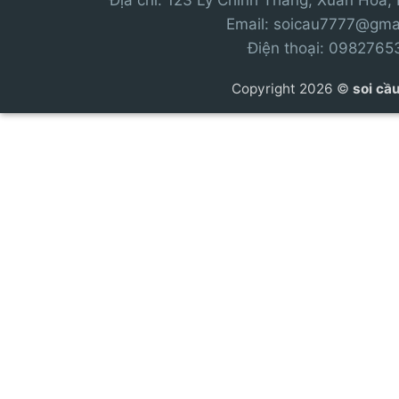
Địa chỉ: 123 Lý Chính Thắng, Xuân Hòa,
Email: soicau7777@gma
Điện thoại: 0982765
Copyright 2026 ©
soi cầ