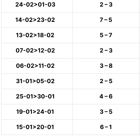
24-02>01-03
2 – 3
14-02>23-02
7 – 5
13-02>18-02
5 – 7
07-02>12-02
2 – 3
06-02>11-02
3 – 8
31-01>05-02
2 – 5
25-01>30-01
4 – 6
19-01>24-01
3 – 5
15-01>20-01
6 – 1