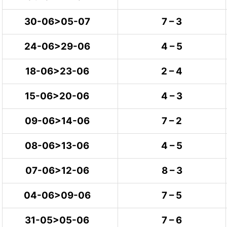
30-06>05-07
7 – 3
24-06>29-06
4 – 5
18-06>23-06
2 – 4
15-06>20-06
4 – 3
09-06>14-06
7 – 2
08-06>13-06
4 – 5
07-06>12-06
8 – 3
04-06>09-06
7 – 5
31-05>05-06
7 – 6