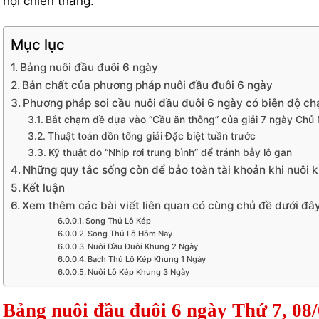
hội chiến thắng.
Mục lục
Bảng nuôi đầu đuôi 6 ngày
Bản chất của phương pháp nuôi đầu đuôi 6 ngày
Phương pháp soi cầu nuôi đầu đuôi 6 ngày có biên độ c
Bắt chạm đề dựa vào “Cầu ăn thông” của giải 7 ngày Chủ
Thuật toán dồn tổng giải Đặc biệt tuần trước
Kỹ thuật đo “Nhịp rơi trung bình” để tránh bẫy lô gan
Những quy tắc sống còn để bảo toàn tài khoản khi nuôi 
Kết luận
Xem thêm các bài viết liên quan có cùng chủ đề dưới đây
Song Thủ Lô Kép
Song Thủ Lô Hôm Nay
Nuôi Đầu Đuôi Khung 2 Ngày
Bạch Thủ Lô Kép Khung 1 Ngày
Nuôi Lô Kép Khung 3 Ngày
Bảng nuôi đầu đuôi 6 ngày
Thứ 7, 08