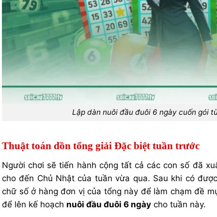
Lập dàn nuôi đầu đuôi 6 ngày cuốn gói t
Thuật toán dồn tổng giải Đặc biệt tuần trước
Người chơi sẽ tiến hành cộng tất cả các con số đã xuấ
cho đến Chủ Nhật của tuần vừa qua. Sau khi có được
chữ số ở hàng đơn vị của tổng này để làm chạm đề mục
để lên kế hoạch
nuôi đầu đuôi 6 ngày
cho tuần này.