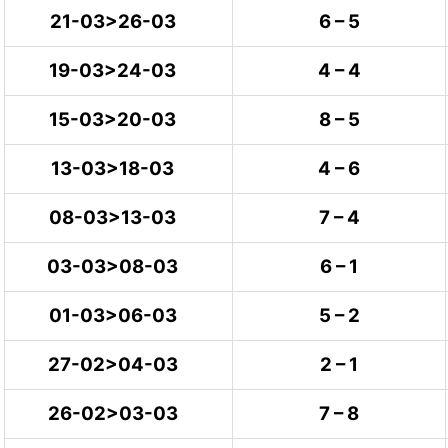
21-03>26-03
6 – 5
19-03>24-03
4 – 4
15-03>20-03
8 – 5
13-03>18-03
4 – 6
08-03>13-03
7 – 4
03-03>08-03
6 – 1
01-03>06-03
5 – 2
27-02>04-03
2 – 1
26-02>03-03
7 – 8