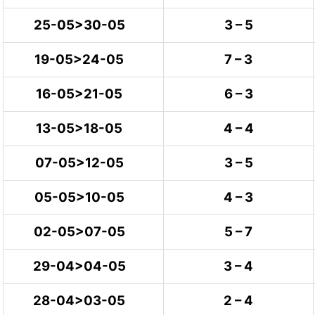
25-05>30-05
3 – 5
19-05>24-05
7 – 3
16-05>21-05
6 – 3
13-05>18-05
4 – 4
07-05>12-05
3 – 5
05-05>10-05
4 – 3
02-05>07-05
5 – 7
29-04>04-05
3 – 4
28-04>03-05
2 – 4