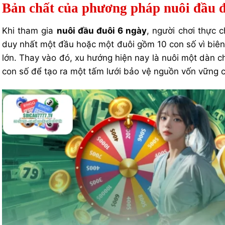
Bản chất của phương pháp nuôi đầu đ
Khi tham gia
nuôi đầu đuôi 6 ngày
, người chơi thực 
duy nhất một đầu hoặc một đuôi gồm 10 con số vì biên 
lớn. Thay vào đó, xu hướng hiện nay là nuôi một dàn 
con số để tạo ra một tấm lưới bảo vệ nguồn vốn vững 