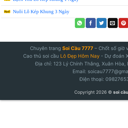
Nuôi Lô Kép Khung 3 Ngày
Chuyên trang
Soi Cầu 7777
– Chốt số giờ 
Cao thủ soi cầu
Lô Đẹp Hôm Nay
- Dự đoán X
Địa chỉ: 123 Lý Chính Thắng, Xuân Hòa,
Email: soicau7777@gma
Điện thoại: 0982765
Copyright 2026 ©
soi cầ