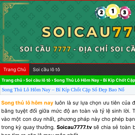
Bỏ
qua
nội
dung
Trang Chủ
Soi cầu lô tô
Trang chủ
›
Soi cầu lô tô
›
Song Thủ Lô Hôm Nay – Bí Kíp Chốt Cặ
Song Thủ Lô Hôm Nay – Bí Kíp Chốt Cặp Số Đẹp Bao Nổ
Song thủ lô hôm nay
luôn là sự lựa chọn ưu tiên của
bằng tuyệt đối giữa mức độ an toàn và tỷ lệ sinh lời.
vào một con duy nhất, phương pháp này cho phép bạn
trong kỳ quay thưởng.
Soicau7777.tv
sẽ chia sẻ toàn 