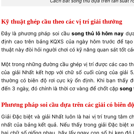
Cách bắt song thủ dựa trên tần suất r
Kỹ thuật ghép cầu theo các vị trí giải thưởng
Đây là phương pháp soi cầu
song thủ lô hôm nay
dựa 
định cao trên bảng KQXS của ngày hôm trước để tạo
thuật này đòi hỏi người chơi có kỹ năng quan sát tốt các
Một trong những đường cầu ghép vị trí được các cao thủ
của giải Nhất kết hợp với chữ số cuối cùng của giải 5.
thường có biên độ rơi cực kỳ ổn định. Khi bạn thấy
đến 3 ngày, đó chính là thời cơ vàng để chốt cặp
song 
Phương pháp soi cầu dựa trên các giải có biên độ
Giải Đặc biệt và giải Nhất luôn là hai vị trí trung tâm
nhất của bảng kết quả. Nếu thấy trong giải Đặc biệt x
hai chữ số giống nhau, hãy lấy ngay con số bị kẹp đó 