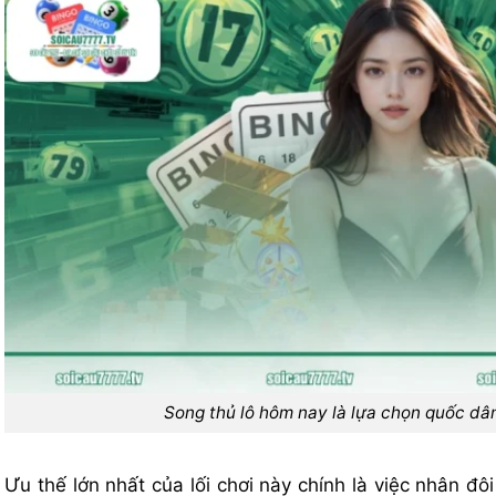
Song thủ lô hôm nay là lựa chọn quốc dân
Ưu thế lớn nhất của lối chơi này chính là việc nhân đô