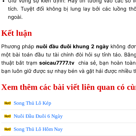
Giữ vững sự kiên định: Hãy tin tưởng vào các số 
tích. Tuyệt đối không bị lung lay bởi các luồng t
ngoài.
Kết luận
Phương pháp
nuôi đầu đuôi khung 2 ngày
không đơn 
một bài toán đầu tư tài chính đòi hỏi sự tỉnh táo. B
thuật bắt trạm
soicau7777.tv
chia sẻ, bạn hoàn toàn 
bạn luôn giữ được sự nhạy bén và gặt hái được nhiều th
Xem thêm các bài viết liên quan có c
Song Thủ Lô Kép
Nuôi Đầu Đuôi 6 Ngày
Song Thủ Lô Hôm Nay