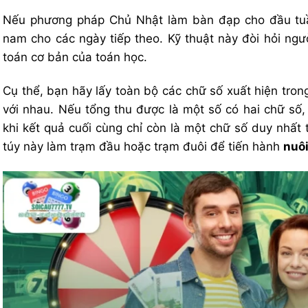
Nếu phương pháp Chủ Nhật làm bàn đạp cho đầu tuần 
nam cho các ngày tiếp theo. Kỹ thuật này đòi hỏi ngư
toán cơ bản của toán học.
Cụ thể, bạn hãy lấy toàn bộ các chữ số xuất hiện trong
với nhau. Nếu tổng thu được là một số có hai chữ số,
khi kết quả cuối cùng chỉ còn là một chữ số duy nhất 
túy này làm trạm đầu hoặc trạm đuôi để tiến hành
nuôi